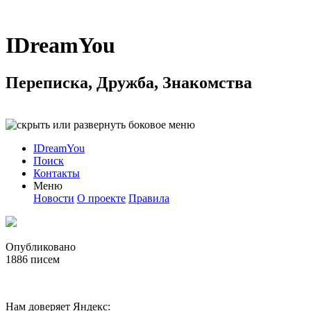
IDreamYou
Переписка, Дружба, Знакомства
IDreamYou
Поиск
Контакты
Меню
Новости
О проекте
Правила
Опубликовано
1886
писем
Нам доверяет Яндекс: