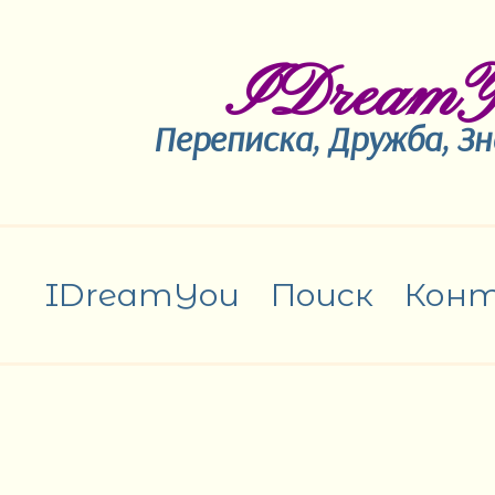
IDreamY
Переписка, Дружба, З
IDreamYou
Поиск
Кон