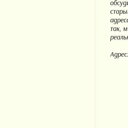
обсуд
стар
адрес
так, 
реаль
Адрес