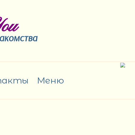
ou
накомства
такты
Меню