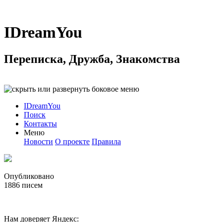
IDreamYou
Переписка, Дружба, Знакомства
IDreamYou
Поиск
Контакты
Меню
Новости
О проекте
Правила
Опубликовано
1886
писем
Нам доверяет Яндекс: