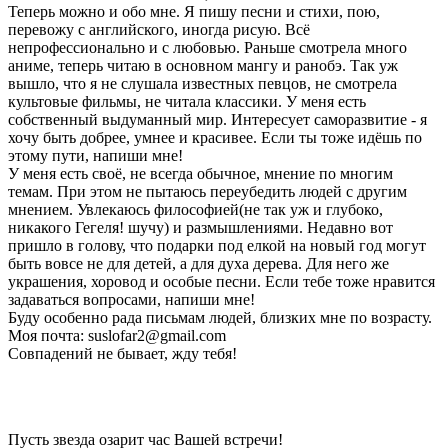
Теперь можно и обо мне. Я пишу песни и стихи, пою,
перевожу с английского, иногда рисую. Всё
непрофессионально и с любовью. Раньше смотрела много
аниме, теперь читаю в основном мангу и ранобэ. Так уж
вышло, что я не слушала известных певцов, не смотрела
культовые фильмы, не читала классики. У меня есть
собственный выдуманный мир. Интересует саморазвитие - я
хочу быть добрее, умнее и красивее. Если ты тоже идёшь по
этому пути, напиши мне!
У меня есть своё, не всегда обычное, мнение по многим
темам. При этом не пытаюсь переубедить людей с другим
мнением. Увлекаюсь философией(не так уж и глубоко,
никакого Гегеля! шучу) и размышлениями. Недавно вот
пришло в голову, что подарки под елкой на новый год могут
быть вовсе не для детей, а для духа дерева. Для него же
украшения, хоровод и особые песни. Если тебе тоже нравится
задаваться вопросами, напиши мне!
Буду особенно рада письмам людей, близких мне по возрасту.
Моя почта: suslofar2@gmail.com
Совпадений не бывает, жду тебя!
Пусть звезда озарит час Вашей встречи!