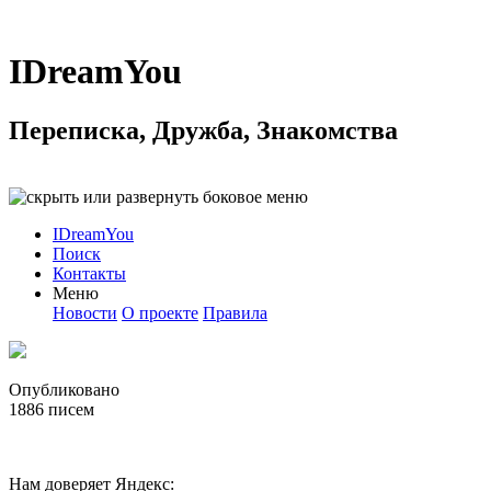
IDreamYou
Переписка, Дружба, Знакомства
IDreamYou
Поиск
Контакты
Меню
Новости
О проекте
Правила
Опубликовано
1886
писем
Нам доверяет Яндекс: