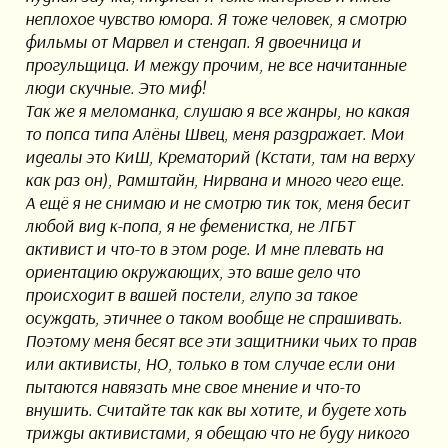
неплохое чувство юмора. Я тоже человек, я смотрю
фильмы от Марвел и стендап. Я двоечница и
прогульщица. И между прочим, не все начитанные
люди скучные. Это миф!
Так же я меломанка, слушаю я все жанры, но какая
то попса типа Алёны Швец, меня раздражает. Мои
идеалы это КиШ, Крематорий (Кстати, там на верху
как раз он), Рамштайн, Нирвана и много чего еще.
А ещё я не снимаю и не смотрю тик ток, меня бесит
любой вид к-попа, я не феменистка, не ЛГБТ
активист и что-то в этом роде. И мне плевать на
ориентацию окружающих, это ваше дело что
происходит в вашей постели, глупо за такое
осуждать, этичнее о таком вообще не спрашивать.
Поэтому меня бесят все эти защитники чьих то прав
или активисты, НО, только в том случае если они
пытаются навязать мне свое мнение и что-то
внушить. Считайте так как вы хотите, и будете хоть
трижды активистами, я обещаю что не буду никого