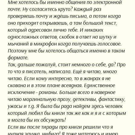
Мне хотелось бы именно общения по электронной
почте. Ну согласитесь круто? Каждый раз
проверяешь почту и ждёшь письма, а потом когда
оно приходит открываешь, а там большой текст,
который адресован лично тебе. И никаких
односложных ответов, скобок в ответ на шутку и
мычаний в микрофон когда получаешь голосовое.
Поэтому мне бы хотелось общаться именно в таком
формате.
Так, дальше пожалуй, стоит немного о себе, да? Про
то что я писатель, написала. Ещё я читаю, много
читаю. Если кому интересно, то в жанрах я не
скована и в этом плане всеядная. Единственное
исключение - романы. Больше всего я наверное
читаю моргинальную прозу, детективы, фантастику,
ужасы и т.д. Я была бы рада найдем здесь человек
который любил бы книги так же как и я и с которым
я могла бы их обсуждать!
Если вы после тирады про книги решили что я
нудная заучка, нифига! Я тоже матерюсь и имею