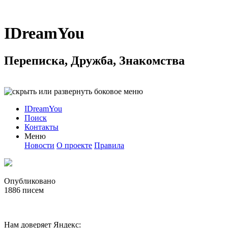
IDreamYou
Переписка, Дружба, Знакомства
IDreamYou
Поиск
Контакты
Меню
Новости
О проекте
Правила
Опубликовано
1886
писем
Нам доверяет Яндекс: