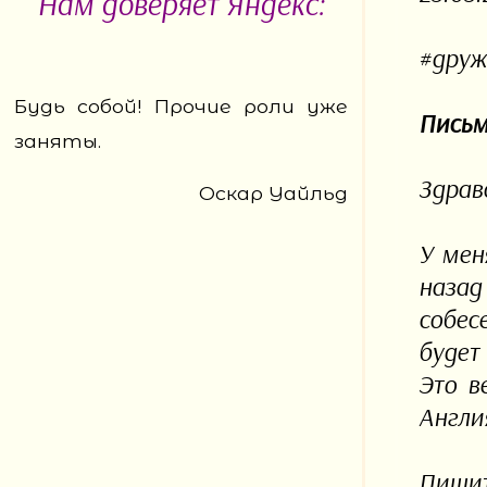
Нам доверяет Яндекс:
#друж
Будь собой! Прочие роли уже
Письм
заняты.
Здравс
Оскар Уайльд
У мен
назад
собес
будет
Это в
Англи
Пиши