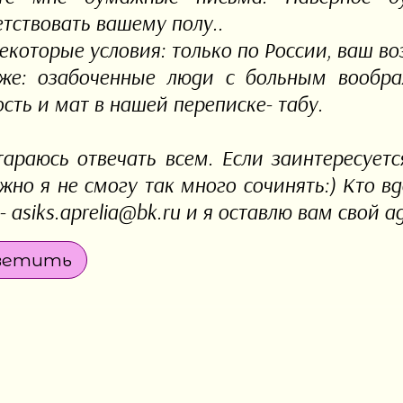
етствовать вашему полу..
екоторые условия: только по России, ваш воз
же: озабоченные люди с больным вообра
сть и мат в нашей переписке- табу.
тараюсь отвечать всем. Если заинтересует
жно я не смогу так много сочинять:) Кто вд
- asiks.aprelia@bk.ru и я оставлю вам свой а