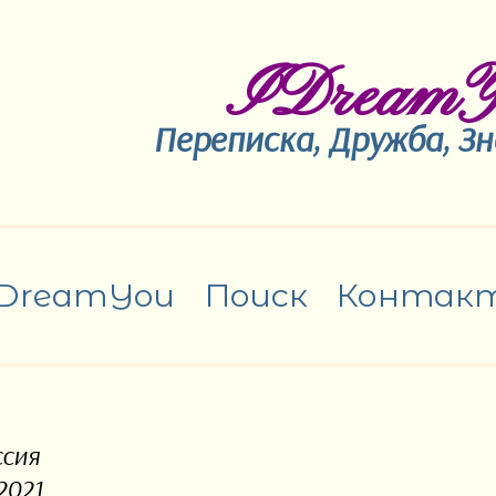
IDreamY
Переписка, Дружба, З
IDreamYou
Поиск
Контак
ссия
2021