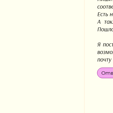
соотв
Есть н
А так
Пошло
Я пос
возмо
почту 