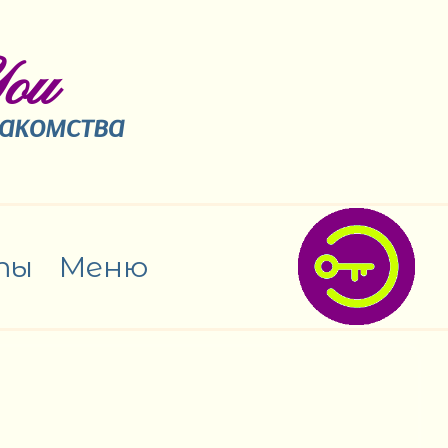
ou
накомства
ты
Меню