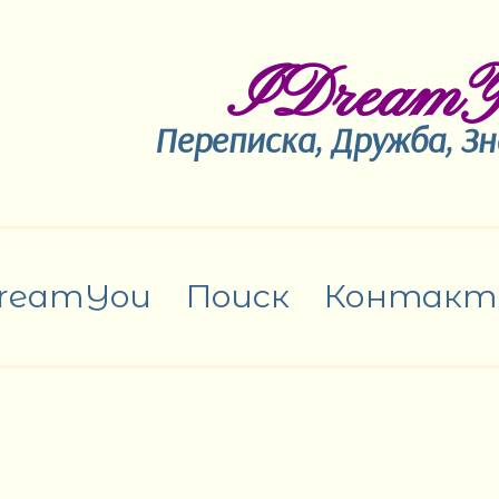
IDreamY
Переписка, Дружба, З
reamYou
Поиск
Контакт