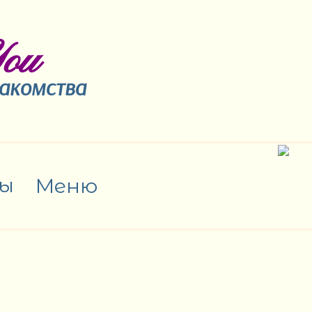
ou
накомства
ы
Меню