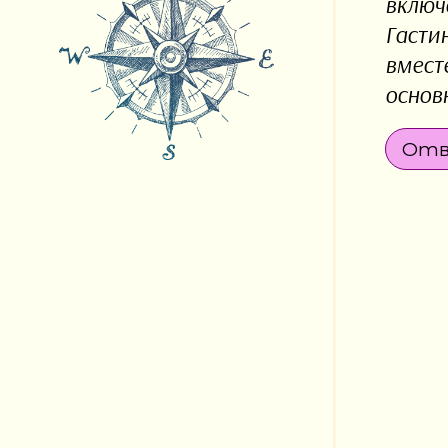
включ
Гасти
вмест
основ