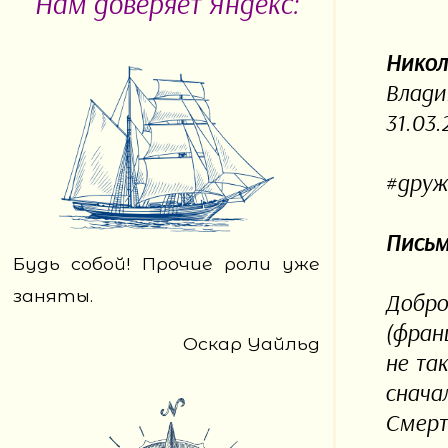
Нам доверяет Яндекс:
Никол
Влади
31.03.
#друж
Письм
Будь собой! Прочие роли уже
заняты.
Добро
(фран
Оскар Уайльд
не та
снача
Смерт