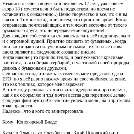
Немного о себе : творческий человечек 17 лет , уже совсем
скоро 18 ( хочется вечно быть подростком, но время не
остановить к сожалению..) Ценю творчество и все,что с ним
связано. Томное ожидание писем, это приятное время .Когда
открываешь почтовый ящик, а там лежит весточка от твоего
бумажного друга, это непередаваемое ощущение!
Для каждого собеседника стараюсь делать всё индивидуально
и с огромной душой. Приятно слышать от бумажных , когда
они восхищаются полученным письмом , их теплые слова
вдохновляют на следующие создание письма.
Когда наконец-то пришло тепло, и распускаются красивые
растения, то я собираю гербарий, и частичкой своей природы,
делюсь с бумажными друзьями.
Сейчас пора подготовок к экзаменам, мне предстоит сдача
ЕГЭ, но я всё равно нахожу время на своё любимое занятие,
это как топливо, которое меня заряжает.
В этом году решилась записывать видеоролики про письма ,
как я их оформляю и тд.( почти всегда для переписок делаю
фолдеры-флипбуки) Это занятие увлекло меня , да и зрителям
тоже нравится.
Надеюсь , что я кого-то заинтересовала
Кому : Коногорской Владе
Куда : д. Тямша , ул. Октябрьская д3 кв6 Псковский р-он