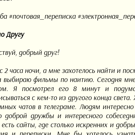
ба #почтовая_переписка #электронная_пер
о Другу
ствуй, добрый друг!
с 2 часа ночи, а мне захотелось найти и по
а выбираю фильмы по наитию. Сегодня мне
ом. Я посмотрел его 8 минут и подума
исываться с кем-то из другого конца света.
мных чатов в телеграме. Людям интересно 
о доброй дружбы и интересного собеседни
 есть сайты, где столько искренних и добр
ия и переписки. Мне бы хотелось узнат