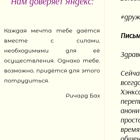
Нам доверяет Яндекс:
#друж
Каждая мечта тебе даётся
Письм
вместе с силами,
необходимыми для её
Здрав
осуществления. Однако тебе,
возможно, придётся для этого
Сейча
потрудиться.
всегд
Хэнкс
Ричард Бах
переп
анони
прост
время
общен