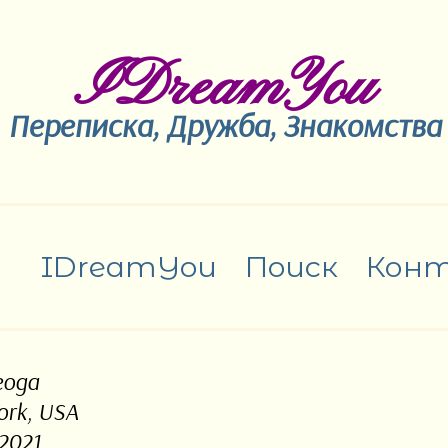
IDreamYou
Переписка, Дружба, Знакомства
IDreamYou
Поиск
Кон
 года
ork, USA
2021