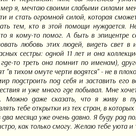
мер я, мечтаю своими слабыми силами мен
ти и стать огромной силой, которая сможет
ать тем, кто в этой помощи нуждается. Не
что я кому-то помог. А быть в эпицентре
вовать любовь этих людей, видеть свет в 
асных сестры: одной 11 лет и она коллекци
 где-то треть она помнит по именам), друг
т "в тихом омуте черти водятся" - не в пло
мир подстроить под себя и заставить его в
ествия и уже много где побывал. Мне хоче
. Можно даже сказать, что я живу в пу
влять тебе открытки из тех стран, в которых
в два месяца уже очень давно. Я буду рад по
ыстро, как только смогу. Желаю тебе уюта и 