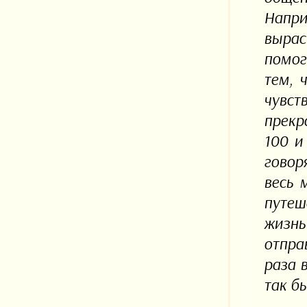
Напри
вырас
помог
тем, 
чувст
прекр
100 и
говоря
весь 
путеш
жизнь
отпра
раза 
так б