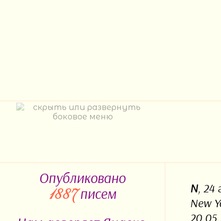
Опубликовано
N
, 24
писем
1887
New Y
20.05.