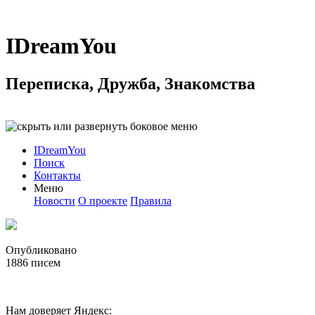
IDreamYou
Переписка, Дружба, Знакомства
IDreamYou
Поиск
Контакты
Меню
Новости
О проекте
Правила
Опубликовано
1886
писем
Нам доверяет Яндекс: