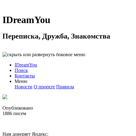
IDreamYou
Переписка, Дружба, Знакомства
IDreamYou
Поиск
Контакты
Меню
Новости
О проекте
Правила
Опубликовано
1886
писем
Нам доверяет Яндекс: