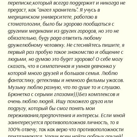
переписке,который всегда поддержит и никогда не
предаст, как "ангел хранитель". Я учусь в
медицинском университете, работаю в
стоматологии, было бы здорово пообщаться с
другими медиками из других городов, но это не
обязательно, буду рада ответить любому
дружелюбному человеку. Не стесняйтесь пишите, я
первый раз пробую такое знакомство и общение с
людьми, но думаю это будет здорово! О себе могу
сказать, что я симпатичная и умная девчонка у
которой много друзей и большая семья. Люблю
фантастику, детективы и немного фильмы ужасов.
Музыку люблю разную, что по душе то и слушаю.
Брюнетка с серыми глазами)))Без комплексов и
очень люблю людей. Ищу похожего друга или
подругу, который бы смог понять мои
переживания,предпочтения и интересы. Если мной
заинтересуется противоположная личность, то я
100% отвечу, так как верю что противоположности
притягиваются. Удачи всем найти добрых друзей!