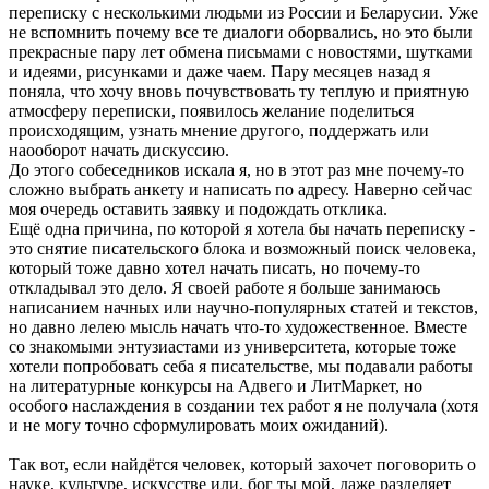
переписку с несколькими людьми из России и Беларусии. Уже
не вспомнить почему все те диалоги оборвались, но это были
прекрасные пару лет обмена письмами с новостями, шутками
и идеями, рисунками и даже чаем. Пару месяцев назад я
поняла, что хочу вновь почувствовать ту теплую и приятную
атмосферу переписки, появилось желание поделиться
происходящим, узнать мнение другого, поддержать или
наооборот начать дискуссию.
До этого собеседников искала я, но в этот раз мне почему-то
сложно выбрать анкету и написать по адресу. Наверно сейчас
моя очередь оставить заявку и подождать отклика.
Ещё одна причина, по которой я хотела бы начать переписку -
это снятие писательского блока и возможный поиск человека,
который тоже давно хотел начать писать, но почему-то
откладывал это дело. Я своей работе я больше занимаюсь
написанием начных или научно-популярных статей и текстов,
но давно лелею мысль начать что-то художественное. Вместе
со знакомыми энтузиастами из университета, которые тоже
хотели попробовать себа я писательстве, мы подавали работы
на литературные конкурсы на Адвего и ЛитМаркет, но
особого наслаждения в создании тех работ я не получала (хотя
и не могу точно сформулировать моих ожиданий).
Так вот, если найдётся человек, который захочет поговорить о
науке, культуре, искусстве или, бог ты мой, даже разделяет