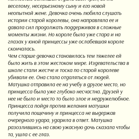
веселому, несерьезному сыну и его новой
неопытной жене. Девочка очень любила слушать
истории старой королевы, она направляла ее и
давала сил продолжать поддерживая в сложные
моменты жизни. Но короле была уже стара и на
глазах у юной принцессы уже ослабевшая короле
скончалась.
Чем старше девочка становилась тем тяжелее ей
было жить в этом жестоком мире. Издевательства в
школе стали жестче и тоска по старой королеве
убивали ее. Она стала отдаляться от людей.
Матушка отправила ее на учебу в другое место, но
принцесса была уже глубоко несчастна. Друзей у
нее не было и место то было злое и недружелюбное.
Принцесса пойдя против желания матушки
получила пощечину и принцесса не выдержав
очередного удара, ударила в ответ. Матушка
разозлившись на свою ужасную дочь сказала чтобы
та, ушла с ее глаз.