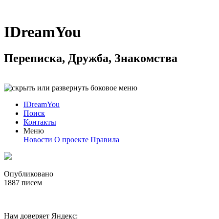
IDreamYou
Переписка, Дружба, Знакомства
IDreamYou
Поиск
Контакты
Меню
Новости
О проекте
Правила
Опубликовано
1887
писем
Нам доверяет Яндекс: