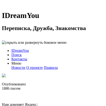
IDreamYou
Переписка, Дружба, Знакомства
IDreamYou
Поиск
Контакты
Меню
Новости
О проекте
Правила
Опубликовано
1886
писем
Нам доверяет Яндекс: