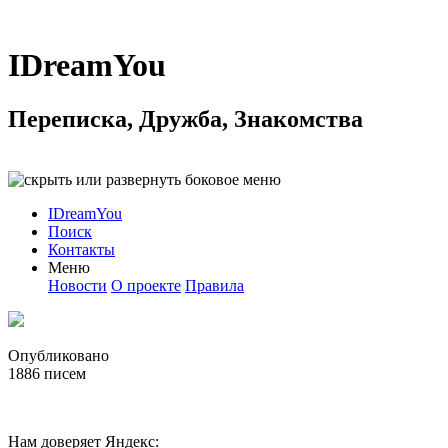
IDreamYou
Переписка, Дружба, Знакомства
IDreamYou
Поиск
Контакты
Меню
Новости
О проекте
Правила
Опубликовано
1886
писем
Нам доверяет Яндекс: