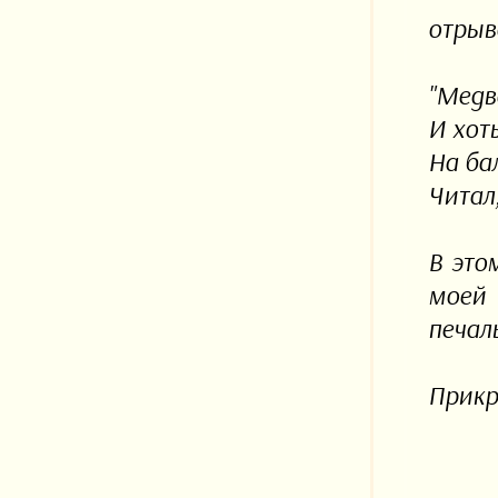
отрыв
"Медв
И хоть
На ба
Читал,
В это
моей 
печал
Прикр