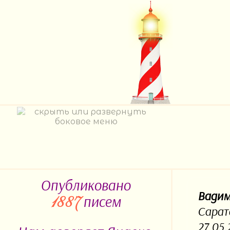
Опубликовано
Вади
писем
1887
Сарат
27.05.