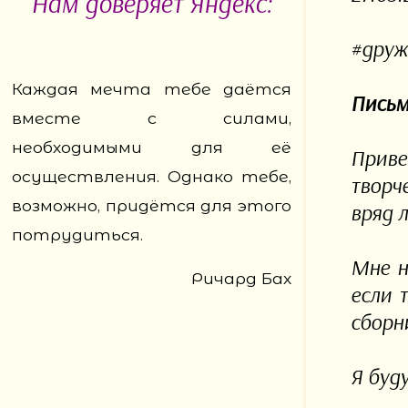
Нам доверяет Яндекс:
#друж
Каждая мечта тебе даётся
Письм
вместе с силами,
необходимыми для её
Приве
осуществления. Однако тебе,
творч
возможно, придётся для этого
вряд л
потрудиться.
Мне н
Ричард Бах
если 
сборн
Я буд