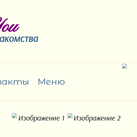
ou
накомства
такты
Меню