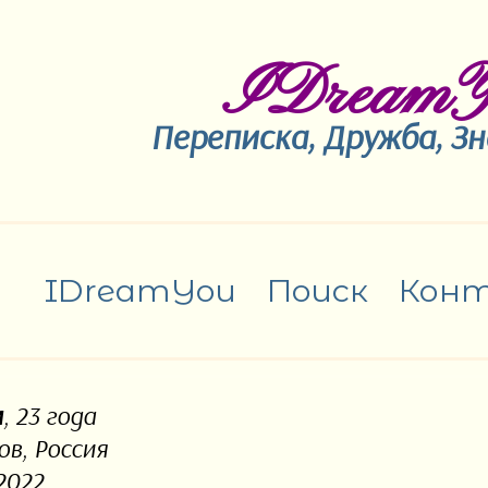
IDreamY
Переписка, Дружба, З
IDreamYou
Поиск
Кон
м
, 23 года
ов, Россия
2022