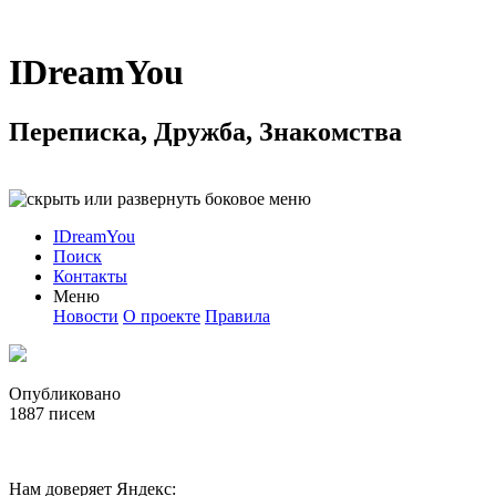
IDreamYou
Переписка, Дружба, Знакомства
IDreamYou
Поиск
Контакты
Меню
Новости
О проекте
Правила
Опубликовано
1887
писем
Нам доверяет Яндекс: