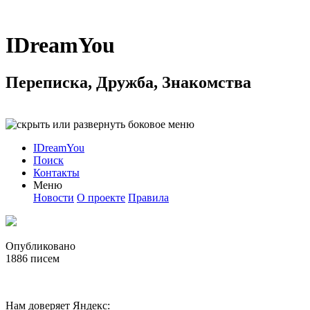
IDreamYou
Переписка, Дружба, Знакомства
IDreamYou
Поиск
Контакты
Меню
Новости
О проекте
Правила
Опубликовано
1886
писем
Нам доверяет Яндекс: