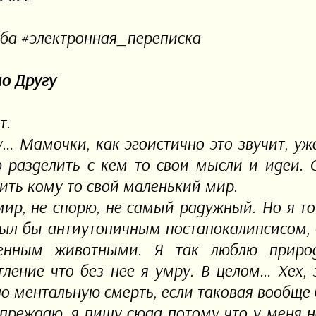
ба #электронная_переписка
о Другу
т.
у… Мамочки, как эгоистично это звучит, уж
 разделить с кем то свои мысли и идеи. 
ить кому то свой маленький мир.
ир, не спорю, не самый радужный. Но я то
ыл бы антиутопичным постапокалипсисом, 
ленным животными. Я так люблю природ
тление что без нее я умру. В целом… Хех, 
о ментальную смерть, если таковая вообще 
преждаю, я пишу сюда потому что у меня н