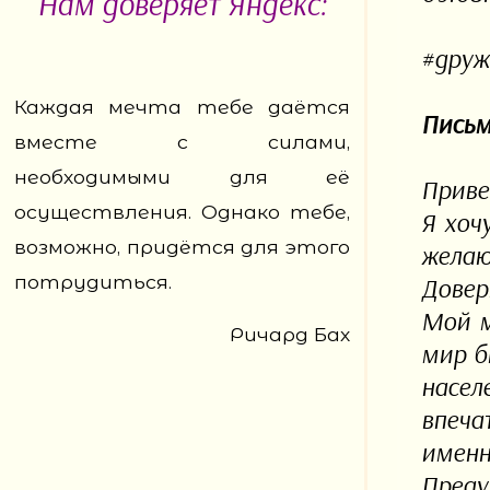
Нам доверяет Яндекс:
#друж
Каждая мечта тебе даётся
Письм
вместе с силами,
необходимыми для её
Приве
осуществления. Однако тебе,
Я хоч
возможно, придётся для этого
желаю
потрудиться.
Довер
Мой м
Ричард Бах
мир б
насе
впеча
именн
Преду