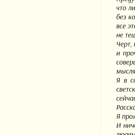
что л
без к
все э
не теш
Черт,
и про
совер
мысля
Я в с
светс
сейча
Расск
Я про
И нич
людям