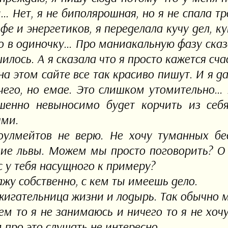
и… Нет, я не биполярошная, но я не спала тр
офе и энергетиков, я переделала кучу дел, к
то в одиночку… Про маниакальную фазу сказ
илось. А я сказала что я просто кажется сч
 на этом сайте все так красиво пишут. И я 
чего, но емае. Это слишком утомительно…
шенно невыносимо будет корчить из себ
ми.
оулмейтов не верю. Не хочу туманных бе
кие львы. Можем мы просто поговорить? О т
с у тебя насущного к примеру?
ажу собственно, с кем ты имеешь дело.
жигательница жизни и лодырь. Так обычно 
ем то я не занимаюсь и ничего то я не хочу
 про это слушать не интересно.