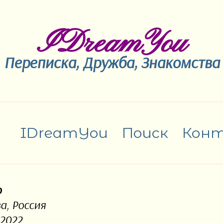
IDreamYou
Переписка, Дружба, Знакомства
IDreamYou
Поиск
Кон
о
а, Россия
.2022