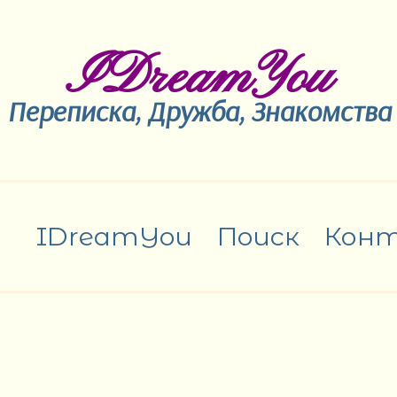
IDreamYou
Переписка, Дружба, Знакомства
IDreamYou
Поиск
Кон