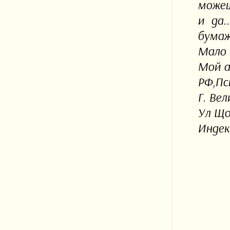
можеш
и да.
бумаж
Мало в
Мой а
РФ,Пс
Г. Ве
Ул Що
Индек