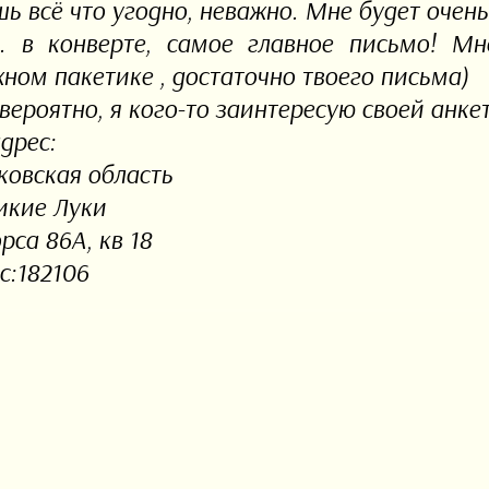
ь всё что угодно, неважно. Мне будет очень 
.. в конверте, самое главное письмо! М
ном пакетике , достаточно твоего письма)
ероятно, я кого-то заинтересую своей анкет
дрес:
ковская область
ликие Луки
рса 86А, кв 18
с:182106