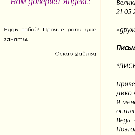
Нам доверяет Яндекс:
Велик
21.05.
#друж
Будь собой! Прочие роли уже
заняты.
Письм
Оскар Уайльд
*ПИС
Приве
Дико 
Я мен
остал
Ведь 
Поэто