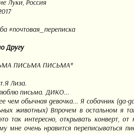
ие Луки, Россия
2017
ба #почтовая_переписка
о Другу
ЬМА ПИСЬМА ПИСЬМА*
т.Я Лиза.
люблю письма. ДИКО...
ее чем обычная девочка... Я собачник (да-д
ьных животных) Впрочем в остальном я та
это так интересно, открывать конверт, от 
му мне очень нравится переписываться пис