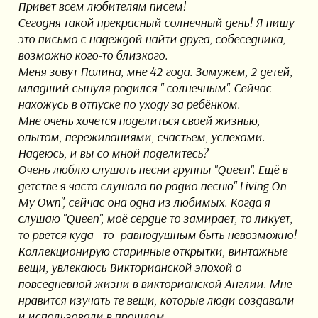
Привет всем любителям писем!
Сегодня такой прекрасный солнечный день! Я пишу
это письмо с надеждой найти друга, собеседника,
возможно кого-то близкого.
Меня зовут Полина, мне 42 года. Замужем, 2 детей,
младший сынуля родился " солнечным". Сейчас
нахожусь в отпуске по уходу за ребёнком.
Мне очень хочется поделиться своей жизнью,
опытом, переживаниями, счастьем, успехами.
Надеюсь, и вы со мной поделитесь?
Очень люблю слушать песни группы "Queen". Ещё в
детстве я часто слушала по радио песню" Living On
My Own", сейчас она одна из любимых. Когда я
слушаю "Queen", моё сердце то замирает, то ликует,
то рвётся куда - то- равнодушным быть невозможно!
Коллекционирую старинные открытки, винтажные
вещи, увлекаюсь Викторианской эпохой о
повседневной жизни в викторианской Англии. Мне
нравится изучать те вещи, которые люди создавали
и использовали в прошлом.