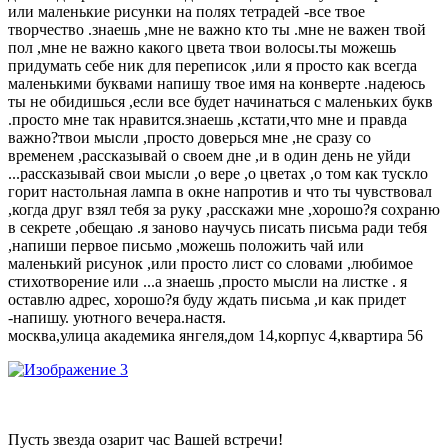
или маленькие рисунки на полях тетрадей -все твое
творчество .знаешь ,мне не важно кто ты .мне не важен твой
пол ,мне не важно какого цвета твои волосы.ты можешь
придумать себе ник для переписок ,или я просто как всегда
маленькими буквами напишу твое имя на конверте .надеюсь
ты не обидишься ,если все будет начинаться с маленьких букв
.просто мне так нравится.знаешь ,кстати,что мне и правда
важно?твои мысли ,просто доверься мне ,не сразу со
временем ,рассказывай о своем дне ,и в один день не уйди
...рассказывай свои мысли ,о вере ,о цветах ,о том как тускло
горит настольная лампа в окне напротив и что ты чувствовал
,когда друг взял тебя за руку ,расскажи мне ,хорошо?я сохраню
в секрете ,обещаю .я заново научусь писать письма ради тебя
,напиши первое письмо ,можешь положить чай или
маленький рисунок ,или просто лист со словами ,любимое
стихотворение или ...а знаешь ,просто мысли на листке . я
оставлю адрес, хорошо?я буду ждать письма ,и как придет
-напишу. уютного вечера.настя.
москва,улица академика янгеля,дом 14,корпус 4,квартира 56
Пусть звезда озарит час Вашей встречи!