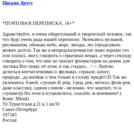
Письмо Другу
*ПОЧТОВАЯ ПЕРЕПИСКА, 16+*
Здравствуйте, я очень общительный и творческий человек, так
что буду очень рада нашей переписке. Увлекаюсь музыкой,
рисованием, обожаю небо, море, звезды, лес (продолжать
можно долго). Так же я непредсказуемая (не знаю хорошо это
или плохо)...могу говорить о серьезных вещах, а через секунду
говорить о том, что мне не хватает фломастеров на домик для
ластика Вот пишу об этом, и так стыдно... >.< Люблю
делиться впечатлениями о: фильмах, сериале, книге,
природе...да вообще о чем только в голову придёт!:D Так же
увлекаюсь Азией, слушаю K-pop, J-pop, рок, металл, фолк-рок,
даже классику, одним словом - меломан, что зацепит, то и
слушаю))) На этом я остановлюсь, спасибо за внимание!:)
Кому: Mizuki
Ул.Туристская д.11 к.1 кв.91
Санкт-Петербург
197345
Россия