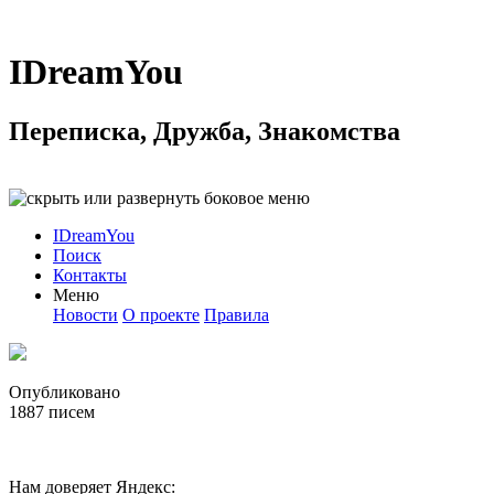
IDreamYou
Переписка, Дружба, Знакомства
IDreamYou
Поиск
Контакты
Меню
Новости
О проекте
Правила
Опубликовано
1887
писем
Нам доверяет Яндекс: