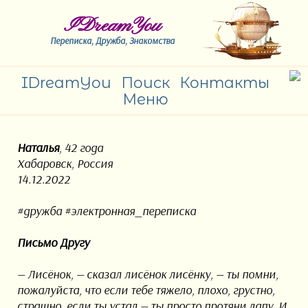
IDreamYou
Переписка, Дружба, Знакомства
IDreamYou
Поиск
Контакты
Меню
Наталья
, 42 года
Хабаровск, Россия
14.12.2022
#дружба #электронная_переписка
Письмо Другу
— Лисёнок, — сказал лисёнок лисёнку, — ты помни,
пожалуйста, что если тебе тяжело, плохо, грустно,
страшно, если ты устал — ты просто протяни лапу. И