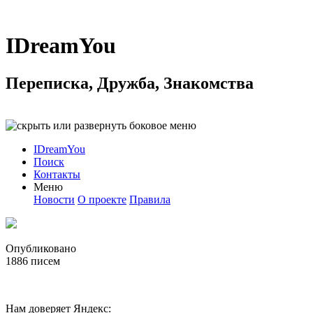
IDreamYou
Переписка, Дружба, Знакомства
IDreamYou
Поиск
Контакты
Меню
Новости
О проекте
Правила
Опубликовано
1886
писем
Нам доверяет Яндекс: