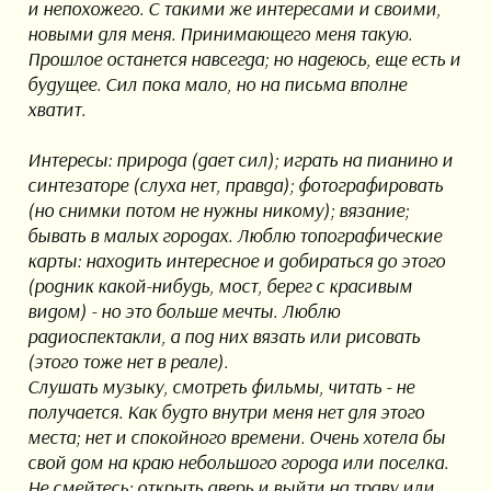
и непохожего. С такими же интересами и своими,
новыми для меня. Принимающего меня такую.
Прошлое останется навсегда; но надеюсь, еще есть и
будущее. Сил пока мало, но на письма вполне
хватит.
Интересы: природа (дает сил); играть на пианино и
синтезаторе (слуха нет, правда); фотографировать
(но снимки потом не нужны никому); вязание;
бывать в малых городах. Люблю топографические
карты: находить интересное и добираться до этого
(родник какой-нибудь, мост, берег с красивым
видом) - но это больше мечты. Люблю
радиоспектакли, а под них вязать или рисовать
(этого тоже нет в реале).
Слушать музыку, смотреть фильмы, читать - не
получается. Как будто внутри меня нет для этого
места; нет и спокойного времени. Очень хотела бы
свой дом на краю небольшого города или поселка.
Не смейтесь: открыть дверь и выйти на траву или