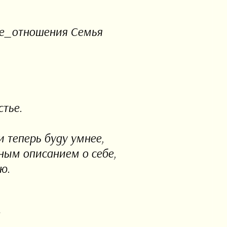
ие_отношения Семья
стье.
 теперь буду умнее,
бным описанием о себе,
ю.
м