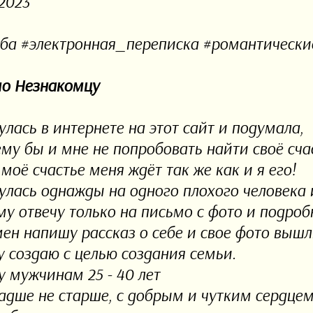
2023
ба #электронная_переписка #романтическ
о Незнакомцу
улась в интернете на этот сайт и подумала,
ему бы и мне не попробовать найти своё сча
моё счастье меня ждёт так же как и я его!
улась однажды на одного плохого человека и
му отвечу только на письмо с фото и подро
мен напишу рассказ о себе и свое фото вышл
у создаю с целью создания семьи.
у мужчинам 25 - 40 лет
адше не старше, с добрым и чутким сердце