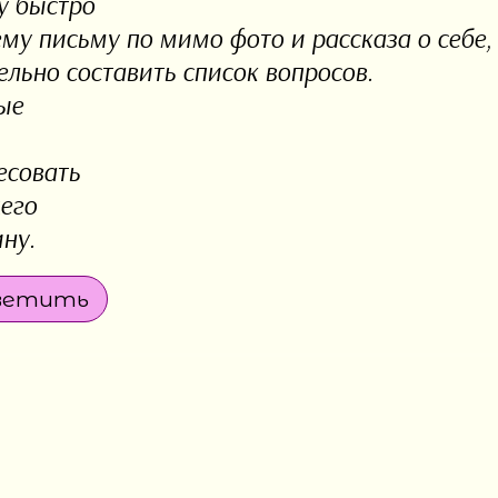
у быстро
ему письму по мимо фото и рассказа о себе,
ельно составить список вопросов.
ые
есовать
его
ну.