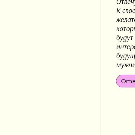
Отвеч
К сво
желат
котор
будут
интер
будущ
мужчи