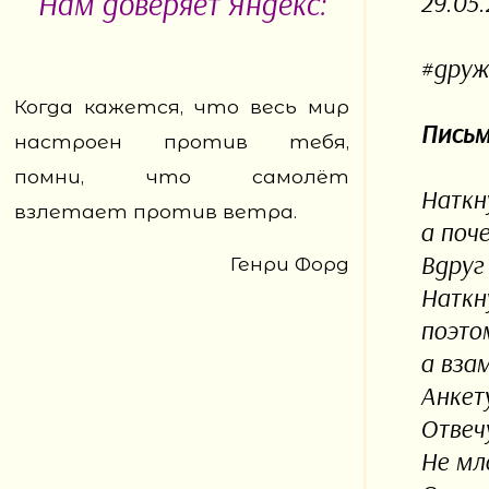
Нам доверяет Яндекс:
29.05.
#друж
Когда кажется, что весь мир
Письм
настроен против тебя,
помни, что самолёт
Наткн
взлетает против ветра.
а поч
Вдруг 
Генри Форд
Наткн
поэто
а вза
Анкет
Отвеч
Не мл