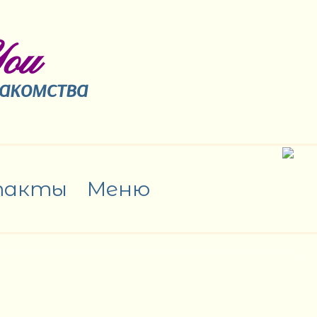
ou
накомства
такты
Меню