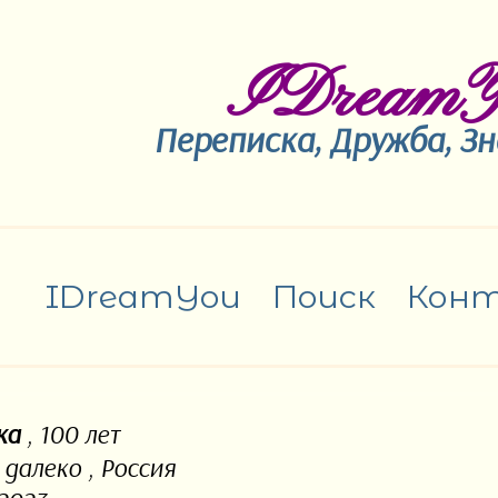
IDreamY
Переписка, Дружба, З
IDreamYou
Поиск
Кон
ка
, 100 лет
 далеко , Россия