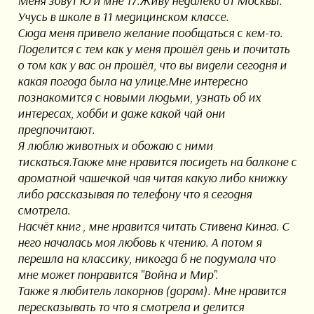
Меня зовут Ю и мне 17.Живу недалеко от Москвы.
Учусь в школе в 11 медицинском классе.
Сюда меня привело желание пообщаться с кем-то.
Поделится с тем как у меня прошёл день и почитать
о том как у вас он прошёл, что вы видели сегодня и
какая погода была на улице.Мне интересно
познакомится с новыми людьми, узнать об их
интересах, хобби и даже какой чай они
предпочитают.
Я люблю животных и обожаю с ними
тискаться.Также мне нравится посидеть на балконе с
ароматной чашечкой чая читая какую либо книжку
либо рассказывая по телефону что я сегодня
смотрела.
Насчёт книг , мне нравится читать Стивена Кинга. С
него началась моя любовь к чтению. А потом я
перешла на классику, никогда б не подумала что
мне может понравится "Война и Мир".
Также я любитель лакорнов (дорам). Мне нравится
пересказывать то что я смотрела и делится