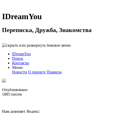
IDreamYou
Переписка, Дружба, Знакомства
IDreamYou
Поиск
Контакты
Меню
Новости
О проекте
Правила
Опубликовано
1885
писем
Нам доверяет Яндекс: