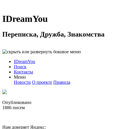
IDreamYou
Переписка, Дружба, Знакомства
IDreamYou
Поиск
Контакты
Меню
Новости
О проекте
Правила
Опубликовано
1886
писем
Нам доверяет Яндекс: