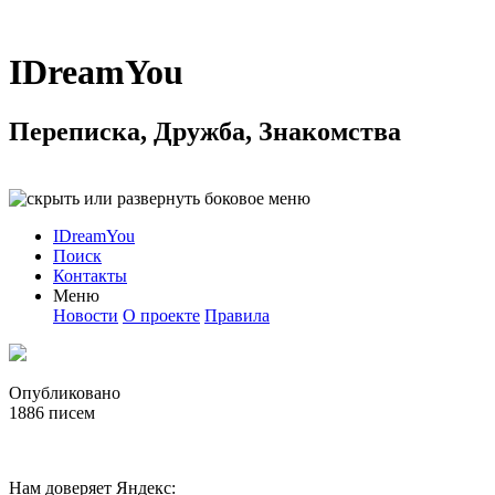
IDreamYou
Переписка, Дружба, Знакомства
IDreamYou
Поиск
Контакты
Меню
Новости
О проекте
Правила
Опубликовано
1886
писем
Нам доверяет Яндекс: