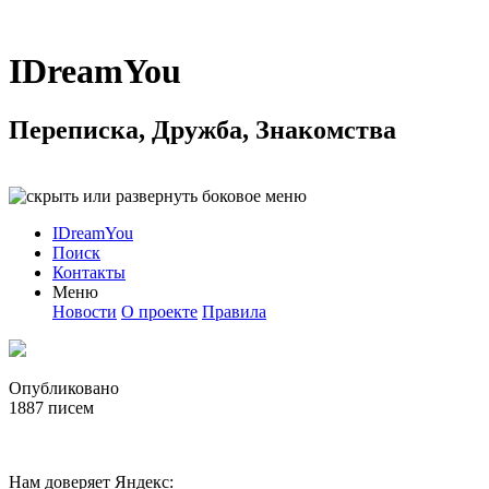
IDreamYou
Переписка, Дружба, Знакомства
IDreamYou
Поиск
Контакты
Меню
Новости
О проекте
Правила
Опубликовано
1887
писем
Нам доверяет Яндекс: