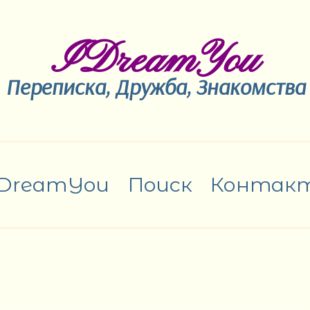
IDreamYou
Переписка, Дружба, Знакомства
IDreamYou
Поиск
Контак