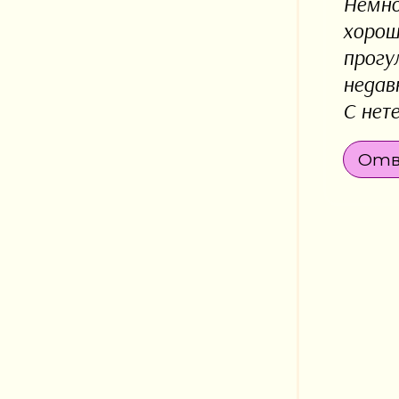
Немно
хорош
прогу
недав
С нет