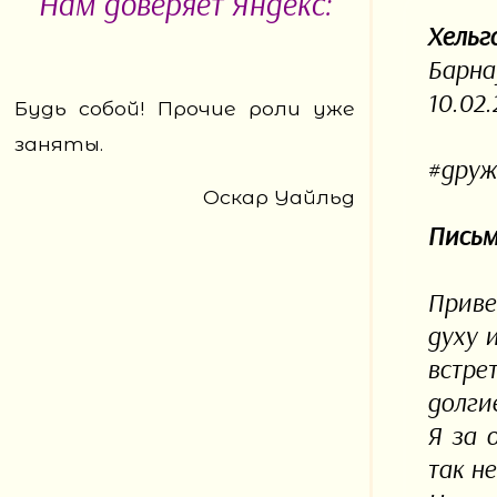
Нам доверяет Яндекс:
Хельг
Барнау
10.02.
Будь собой! Прочие роли уже
заняты.
#друж
Оскар Уайльд
Письм
Приве
духу 
встре
долги
Я за 
так н