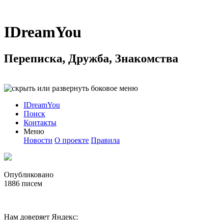
IDreamYou
Переписка, Дружба, Знакомства
IDreamYou
Поиск
Контакты
Меню
Новости
О проекте
Правила
Опубликовано
1886
писем
Нам доверяет Яндекс: