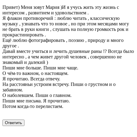
Привет) Меня зовут Мария )И я учусь жить эту жизнь с
интересом , развитием и удовольствием .
Я флакон противоречий : люблю читать , классическую
музыку , узнавать что то новое , но при этом месяцами могу
не брать в руки книги , слушать на полную громкость рок и
прокрастинировать .
Ещё люблю фотографировать , поэзию , природу и много
другое .
Давай вместе учиться и лечить душевные раны !? Всегда было
интересно , а чем живет другой человек , совершенно не
знакомый и далекий )
Пиши мне больше. Пиши мне чаще.
О чём-то важном, о настоящем.
Я прочитаю. Всегда отвечу.
На расстояньи устроим встречу. Пиши о грустном и о
забавном.
О наболевшем. Пиши о главном.
Пиши мне письма. Я прочитаю.
Потом когда-то перелистаем.