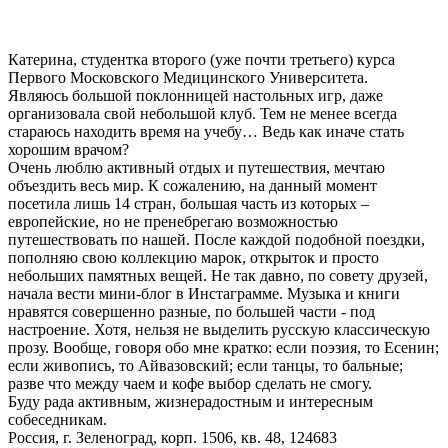
Катерина, студентка второго (уже почти третьего) курса
Первого Московского Медицинского Университета.
Являюсь большой поклонницей настольных игр, даже
организовала свой небольшой клуб. Тем не менее всегда
стараюсь находить время на учебу… Ведь как иначе стать
хорошим врачом?
Очень люблю активный отдых и путешествия, мечтаю
объездить весь мир. К сожалению, на данный момент
посетила лишь 14 стран, большая часть из которых –
европейские, но не пренебрегаю возможностью
путешествовать по нашей. После каждой подобной поездки,
пополняю свою коллекцию марок, открыток и просто
небольших памятных вещей. Не так давно, по совету друзей,
начала вести мини-блог в Инстаграмме. Музыка и книги
нравятся совершенно разные, по большей части - под
настроение. Хотя, нельзя не выделить русскую классическую
прозу. Вообще, говоря обо мне кратко: если поэзия, то Есенин;
если живопись, то Айвазовский; если танцы, то бальные;
разве что между чаем и кофе выбор сделать не смогу.
Буду рада активным, жизнерадостным и интересным
собеседникам.
Россия, г. Зеленоград, корп. 1506, кв. 48, 124683