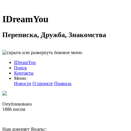
IDreamYou
Переписка, Дружба, Знакомства
IDreamYou
Поиск
Контакты
Меню
Новости
О проекте
Правила
Опубликовано
1886
писем
Нам доверяет Яндекс: