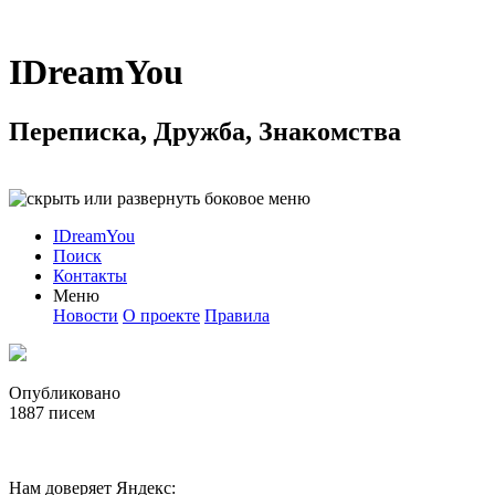
IDreamYou
Переписка, Дружба, Знакомства
IDreamYou
Поиск
Контакты
Меню
Новости
О проекте
Правила
Опубликовано
1887
писем
Нам доверяет Яндекс: