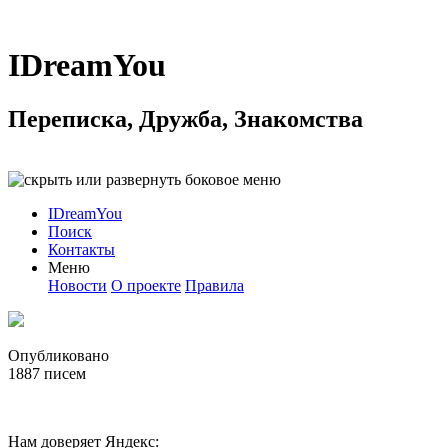
IDreamYou
Переписка, Дружба, Знакомства
IDreamYou
Поиск
Контакты
Меню
Новости
О проекте
Правила
Опубликовано
1887
писем
Нам доверяет Яндекс: