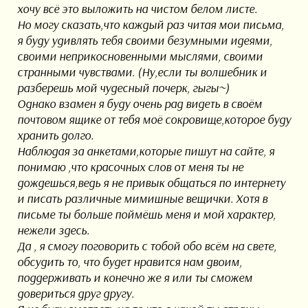
хочу всё это выложить на чистом белом листе.
Но могу сказать,что каждый раз читая мои письма,
я буду удивлять тебя своими безумными идеями,
своими неприкосновенными мыслями, своими
странными чувствами. (Ну,если ты волшебник и
разберешь мой чудесный почерк, гыгы~)
Однако взамен я буду очень рад видеть в своём
почтовом ящике от тебя моё сокровище,которое буду
хранить долго.
Наблюдая за анкетами,которые пишут на сайте, я
понимаю ,что красочных слов от меня ты не
дождешься,ведь я не привык общаться по интернету
и писать различные мимишные вещички. Хотя в
письме ты больше поймёшь меня и мой характер,
нежели здесь.
Да , я смогу поговорить с тобой обо всём на свете,
обсудить то, что будет нравится нам двоим,
поддерживать и конечно же я или ты сможем
довериться друг другу.