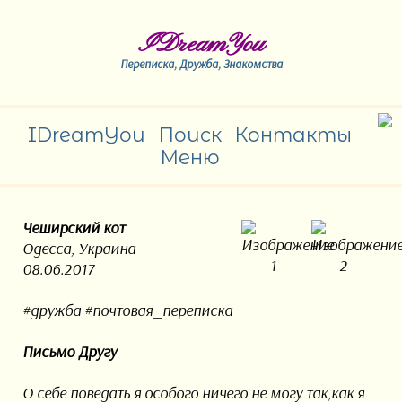
IDreamYou
Переписка, Дружба, Знакомства
IDreamYou
Поиск
Контакты
Меню
Чеширский кот
Одесса, Украина
08.06.2017
#дружба #почтовая_переписка
Письмо Другу
О себе поведать я особого ничего не могу так,как я