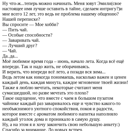
Ну что-ж...теперь можно начинать. Меня зовут Эмили(свое
настоящее имя лучше оставить в тайне, сделаем интригу?)и
мне всего 12 лет, это ведь не проблема нашему общению?
Нашей переписке?
Вы спросите — Мое хобби?
— Пить чай.
— Особые способности?
— Заваривать чай.
— Лучший друг?
— Чай.
Да..да...
Моё любимое время года – июнь, начало лета. Когда всё ещё
впереди. Так и надо жить, не оборачиваясь.
И верить, что впереди всё лето, а позади вся зима...
Ведь летом как никогда понимаешь, насколько важен и ценен
каждый день, каждая минута, каждое мгновение твоей жизни!
Также я люблю мечтать, некоторые считают меня
сумасшедшой, но разве мечтать это плохо?
Такое ощущение, что вместе с чаем в большом пузатом
чайнике каждый раз заваривалось еще и чувство какого-то
необъяснимого уютного спокойствия, покоя и радости,
которое вместе с ароматом любимого напитка наполняло
каждый уголок дома и проникало в самую душу.
Ну, а на этом я и хочу закончить свою небольшую анкету:)
Спасибо за внимание. До новых встреч.