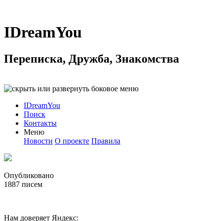
IDreamYou
Переписка, Дружба, Знакомства
IDreamYou
Поиск
Контакты
Меню
Новости
О проекте
Правила
Опубликовано
1887
писем
Нам доверяет Яндекс: