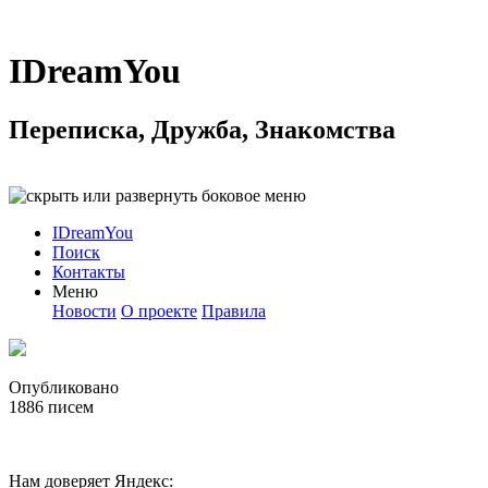
IDreamYou
Переписка, Дружба, Знакомства
IDreamYou
Поиск
Контакты
Меню
Новости
О проекте
Правила
Опубликовано
1886
писем
Нам доверяет Яндекс: