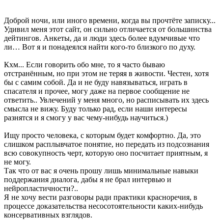
Доброй ночи, или иного времени, когда вы прочтёте записку...
Удивил меня этот сайт, он сильно отличается от большинства
дейтингов. Анкеты, да и люди здесь более вдумчивые что
ли… Вот я и понадеялся найти кого-то близкого по духу.
Кхм... Если говорить обо мне, то я часто бываю
отстранённым, но при этом не теряя в живости. Честен, хотя
бы с самим собой. Да и не буду навязываться, играть в
спасателя и прочее, могу даже на первое сообщение не
ответить.. Увлечений у меня много, но расписывать их здесь
смысла не вижу. Буду только рад, если наши интересы
разнятся и я смогу у вас чему-нибудь научиться.)
Ищу просто человека, с которым будет комфортно. Да, это
слишком расплывчатое понятие, но передать из подсознания
всю совокупность черт, которую оно посчитает приятным, я
не могу.
Так что от вас я очень прошу лишь минимальные навыки
поддержания диалога, дабы я не брал интервью и
нейропластичности?..
Я не хочу вести разговоры ради практики красноречия, в
процессе доказательства несосотоятельности каких-нибудь
консервативных взглядов.