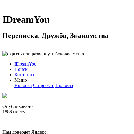
IDreamYou
Переписка, Дружба, Знакомства
IDreamYou
Поиск
Контакты
Меню
Новости
О проекте
Правила
Опубликовано
1886
писем
Нам доверяет Яндекс: