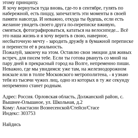
этому принципу.
Я хочу вернуться туда вновь, где-то в сентябре, гулять по
набережной, есть пиццу, запечатлеть эти моменты в своей
памяти навсегда. И неважно, откуда ты будешь, если есть
желание увидеть своего друга по-переписке вживую,
смеяться, фотографироваться, кататься на велосипеде... Всё
это наша жизнь и я хочу верить в свою, наверное,
несбыточную мечту - зародить дружбу в бумажной переписке
и перенести её в реальность.
Пожалуй, закончу на этом. Оставлю свои эмоции для живых
встреч, для писем тебе. Если ты готова рвануть со мной на
пару дней в прекрасный город на Волге, непременно пиши.
Неважно, где мы увидимся: уже там, на железнодорожном
вокзале или в толпе Московского метрополитена, - я узнаю
тебя из тысячи чужих лиц, одно из которых в ту же секунду
непременно станет родным.
Адрес: Россия. Орловская область, Должанский район, с.
Вышнее-Ольшаное, ул. Школьная, д.2
Кому: Анастасии Вознесенской/Стейси/Стасе
Индекс: 303753
Найдись