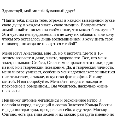
Здравствуй, мой милый бумажный друг!
"Найти тебя, писать тебе, отражая в каждой выведенной букве
свою душу, в каждом знаке - свою эмоцию. Возвращаться
домой и найти письмо на своём столе, что может быть лучше?
Эти чувства непередаваемы и я не хочу их забывать, я не хочу,
чтобы это оставалось лишь воспоминанием, я хочу знать тебя
и никогда, никогда не прощаться с тобой".
Меня зовут Анастасия, мне 19, но я застряла где-то в 16-
летнем возрасте и даже, знаете, здорово это. Все, кто меня
знает, называют Стейси, Стася и мне нравятся эти ники, один
из них мой творческий псевдоним. Да, я творческая личность,
меня многое увлекает, особенно меня вдохновляет: заниматься
писательством, а также, искусство фотографии. Я живу
мечтой. И вы попробуйте. Мечтайте, творите, находите
прекрасное в обыденном... Вы убедитесь, насколько жизнь
прекрасна.
Ненавижу шумные мегаполисы и бесконечное метро, я
полюбила город, входящий в состав Золотого Кольца России
и ради поездки туда, преодолевая себя, я еду через Москву.
Считаю, есть два типа людей и их можно разгадать именно по