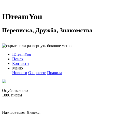
IDreamYou
Переписка, Дружба, Знакомства
IDreamYou
Поиск
Контакты
Меню
Новости
О проекте
Правила
Опубликовано
1886
писем
Нам доверяет Яндекс: