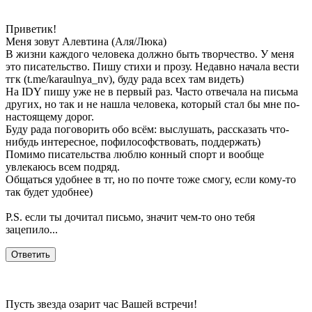
Приветик!
Меня зовут Алевтина (Аля/Люка)
В жизни каждого человека должно быть творчество. У меня
это писательство. Пишу стихи и прозу. Недавно начала вести
тгк (t.me/karaulnya_nv), буду рада всех там видеть)
На IDY пишу уже не в первый раз. Часто отвечала на письма
других, но так и не нашла человека, который стал бы мне по-
настоящему дорог.
Буду рада поговорить обо всём: выслушать, рассказать что-
нибудь интересное, пофилософствовать, поддержать)
Помимо писательства люблю конный спорт и вообще
увлекаюсь всем подряд.
Общаться удобнее в тг, но по почте тоже смогу, если кому-то
так будет удобнее)
P.S. если ты дочитал письмо, значит чем-то оно тебя
зацепило...
Пусть звезда озарит час Вашей встречи!