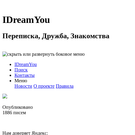
IDreamYou
Переписка, Дружба, Знакомства
IDreamYou
Поиск
Контакты
Меню
Новости
О проекте
Правила
Опубликовано
1886
писем
Нам доверяет Яндекс: