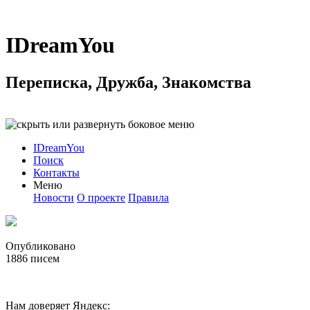
IDreamYou
Переписка, Дружба, Знакомства
IDreamYou
Поиск
Контакты
Меню
Новости
О проекте
Правила
Опубликовано
1886
писем
Нам доверяет Яндекс: