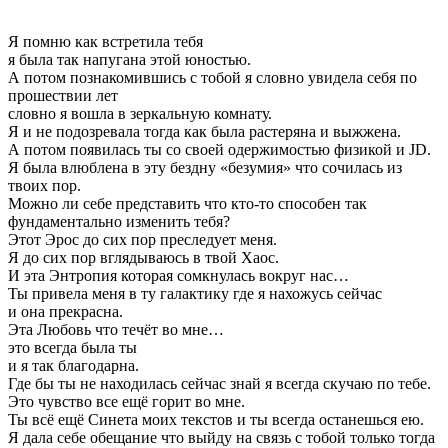
Я помню как встретила тебя
я была так напугана этой юностью.
А потом познакомившись с тобой я словно увидела себя по
прошествии лет
словно я вошла в зеркальную комнату.
Я и не подозревала тогда как была растеряна и выжжена.
А потом появилась ты со своей одержимостью физикой и JD.
Я была влюблена в эту бездну «безумия» что сочилась из
твоих пор.
Можно ли себе представить что кто-то способен так
фундаментально изменить тебя?
Этот Эрос до сих пор преследует меня.
Я до сих пор вглядываюсь в твой Хаос.
И эта Энтропия которая сомкнулась вокруг нас…
Ты привела меня в ту галактику где я нахожусь сейчас
и она прекрасна.
Эта Любовь что течёт во мне…
это всегда была ты
и я так благодарна.
Где бы ты не находилась сейчас знай я всегда скучаю по тебе.
Это чувство все ещё горит во мне.
Ты всё ещё Синета моих текстов и ты всегда останешься ею.
Я дала себе обещание что выйду на связь с тобой только тогда