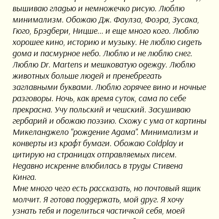
вышиваю гладью и немножечко рисую. Люблю
минимализм. Обожаю Дж. Фаулза, Фоэра, Зусака,
Гюго, Брэдбери, Ницше... и еще много кого. Люблю
хорошее кино, историю и музыку. Не люблю сидеть
дома и пасмурное небо. Люблю и не люблю снег.
Люблю Dr. Martens и мешковатую одежду. Люблю
животных больше людей и пренебрегать
заглавными буквами. Люблю горячее вино и ночные
разговоры. Ночь, как время суток, сама по себе
прекрасна. Учу польский и чешский. Засушиваю
гербарий и обожаю поэзию. Схожу с ума от картины
Микеланджело "рождение Адама". Минимализм и
конверты из крафт бумаги. Обожаю Coldplay и
цитирую на страницах отправляемых писем.
Недавно искренне влюбилась в труды Стивена
Кинга.
Мне много чего есть рассказать, но почтовый ящик
молчит. Я готова поддержать, мой друг. Я хочу
узнать тебя и поделиться частичкой себя, моей