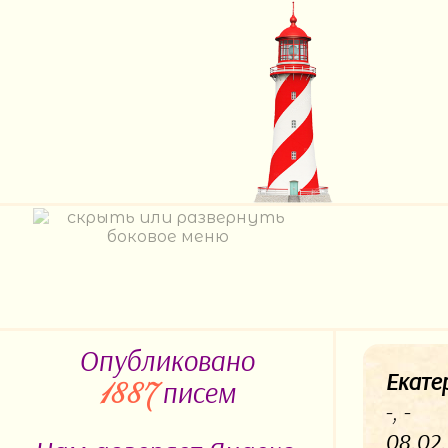
Опубликовано
Екате
писем
1887
-, -
08.02