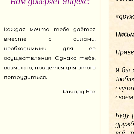
Нам доверяет Яндекс:
#друж
Каждая мечта тебе даётся
Письм
вместе с силами,
необходимыми для её
Приве
осуществления. Однако тебе,
возможно, придётся для этого
Я бы 
потрудиться.
Люблю
случи
Ричард Бах
своем
Буду 
дружб
всё т