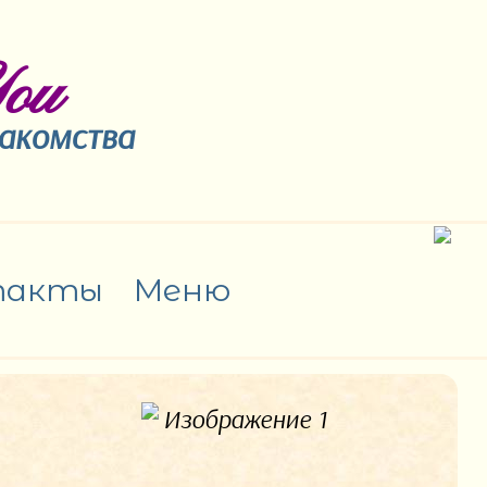
ou
накомства
такты
Меню