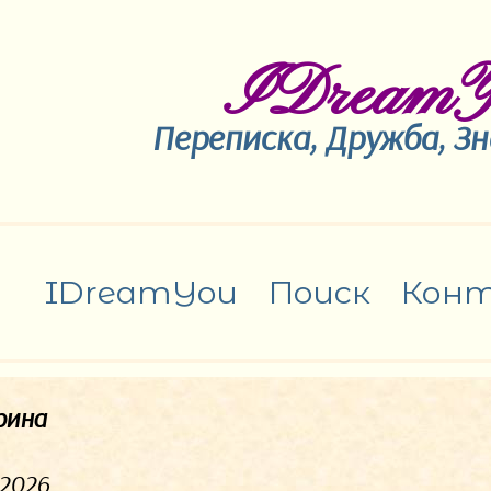
IDreamY
Переписка, Дружба, З
IDreamYou
Поиск
Кон
рина
.2026