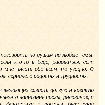
о поговорить по душам на любые темы.
сли кто-то в беде, радоваться, если
о мне писать обо всем что угодно. О
ом сериале, о радостях и трудностях.
 и желающих создать долгую и крепкую
ные-это написание прозы, рисование, и
ть фантастику и романы, буду рада