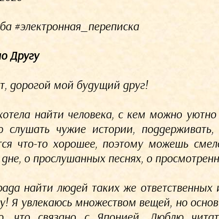
ба #электронная_переписка
о Другу
т, дорогой мой будущий друг!
хотела найти человека, с кем можно уютн
 слушать чужие истории, поддерживать, е
тся что-то хорошее, поэтому можешь смел
 дне, о прослушанных песнях, о просмотренн
рада найти людей таких же ответственных
у! Я увлекаюсь множеством вещей, но основ
о, что связано с Японией. Люблю чита