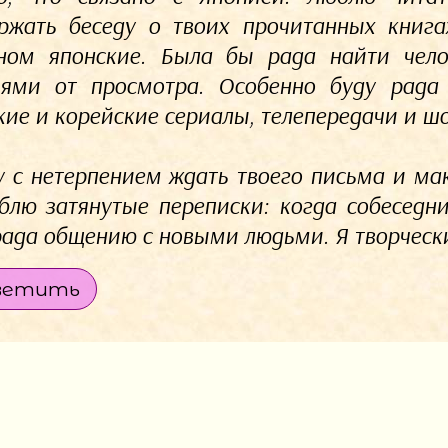
ржать беседу о твоих прочитанных книга
ном японские. Была бы рада найти чело
ями от просмотра. Особенно буду рада о
кие и корейские сериалы, телепередачи и шо
у с нетерпением ждать твоего письма и мак
блю затянутые переписки: когда собеседн
рада общению с новыми людьми. Я творческий